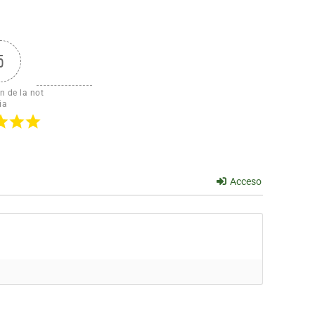
5
n de la not
ia
Acceso