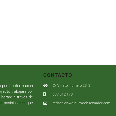
CONTACTO
a por la información
C/ Viriato, número 23, 3
royecto trabajará por
637 512 178
libertad a través de
as posibilidades que
redaccion@elnuevoobservador.com