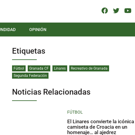
UNDIDAD
OPINIÓN
Etiquetas
Fútbol
Granada CF
Linares
Recreativo de Granada
Segunda Federación
Noticias Relacionadas
FÚTBOL
El Linares convierte la icónica
camiseta de Croacia en un
homenaje… al ajedrez