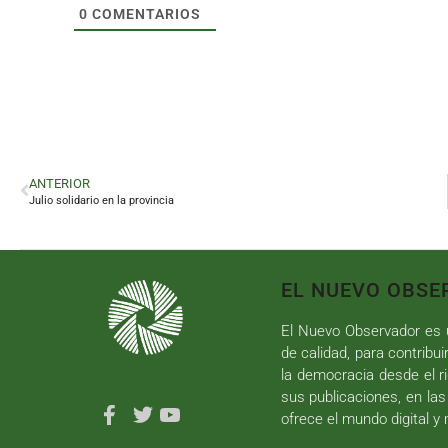
0
COMENTARIOS
ANTERIOR
Julio solidario en la provincia
EL NUEVO OBSE
El Nuevo Observador es u
de calidad, para contribui
la democracia desde el ri
sus publicaciones, en las
ofrece el mundo digital y