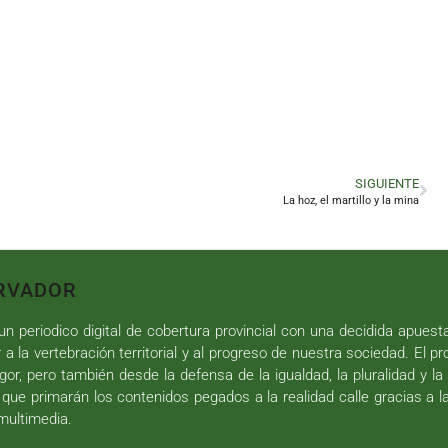
SIGUIENTE
La hoz, el martillo y la mina
RVADOR
n periodico digital de cobertura provincial con una decidida apuest
r a la vertebración territorial y al progreso de nuestra sociedad. El p
gor, pero también desde la defensa de la igualdad, la pluralidad y la 
 que primarán los contenidos pegados a la realidad calle gracias a l
 multimedia.