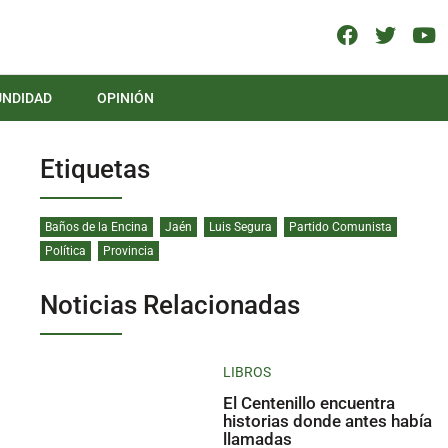
UNDIDAD
OPINIÓN
Etiquetas
Baños de la Encina
Jaén
Luis Segura
Partido Comunista
Política
Provincia
Noticias Relacionadas
LIBROS
El Centenillo encuentra
historias donde antes había
llamadas