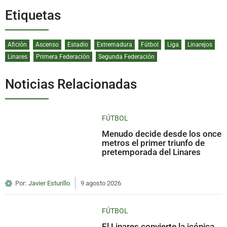
Etiquetas
Afición
Ascenso
Estadio
Extremadura
Fútbol
Liga
Linarejos
Linares
Primera Federación
Segunda Federación
Noticias Relacionadas
FÚTBOL
Menudo decide desde los once
metros el primer triunfo de
pretemporada del Linares
Por:
Javier Esturillo
9 agosto 2026
FÚTBOL
El Linares convierte la icónica