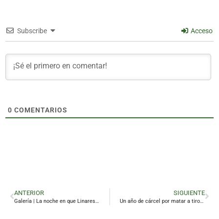
Subscribe
Acceso
0
COMENTARIOS
ANTERIOR
SIGUIENTE
Galería | La noche en que Linares escuchó la verdad de Diana Navarro
Un año de cárcel por matar a tiros a sus dos perros en Navas de San Juan