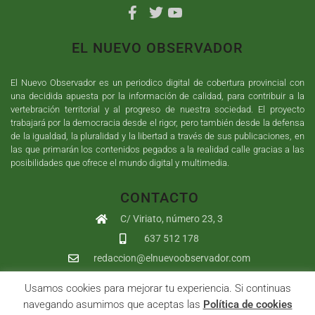
EL NUEVO OBSERVADOR
El Nuevo Observador es un periodico digital de cobertura provincial con
una decidida apuesta por la información de calidad, para contribuir a la
vertebración territorial y al progreso de nuestra sociedad. El proyecto
trabajará por la democracia desde el rigor, pero también desde la defensa
de la igualdad, la pluralidad y la libertad a través de sus publicaciones, en
las que primarán los contenidos pegados a la realidad calle gracias a las
posibilidades que ofrece el mundo digital y multimedia.
CONTACTO
C/ Viriato, número 23, 3
637 512 178
redaccion@elnuevoobservador.com
Usamos cookies para mejorar tu experiencia. Si continuas
Copyright ©
2026
El Nuevo Observador
| Sumurdigital
Diseño web
navegando asumimos que aceptas las
Política de cookies