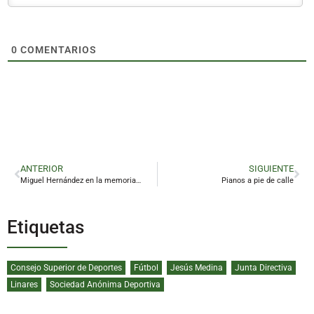
0
COMENTARIOS
ANTERIOR
SIGUIENTE
Miguel Hernández en la memoria del Teatro Cervantes
Pianos a pie de calle
Etiquetas
Consejo Superior de Deportes
Fútbol
Jesús Medina
Junta Directiva
Linares
Sociedad Anónima Deportiva