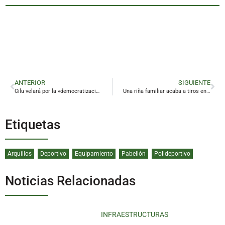
ANTERIOR
SIGUIENTE
Cilu velará por la «democratización» del Ayuntamiento de Linares desde la oposición
Una riña familiar acaba a tiros en Linares
Etiquetas
Arquillos
Deportivo
Equipamiento
Pabellón
Polideportivo
Noticias Relacionadas
INFRAESTRUCTURAS