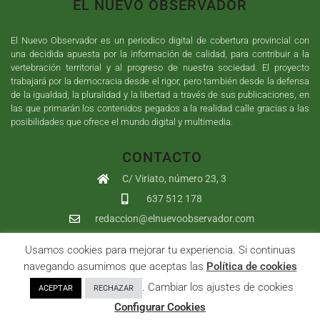
EL NUEVO OBSERVADOR
El Nuevo Observador es un periodico digital de cobertura provincial con
una decidida apuesta por la información de calidad, para contribuir a la
vertebración territorial y al progreso de nuestra sociedad. El proyecto
trabajará por la democracia desde el rigor, pero también desde la defensa
de la igualdad, la pluralidad y la libertad a través de sus publicaciones, en
las que primarán los contenidos pegados a la realidad calle gracias a las
posibilidades que ofrece el mundo digital y multimedia.
CONTACTO
C/ Viriato, número 23, 3
637 512 178
redaccion@elnuevoobservador.com
Usamos cookies para mejorar tu experiencia. Si continuas
Copyright ©
2026
El Nuevo Observador
| Sumurdigital
Diseño web
navegando asumimos que aceptas las
Política de cookies
y
Desarrollo
| All Rights Reserved |
Aviso Legal
|
Política de
. Cambiar los ajustes de cookies
ACEPTAR
RECHAZAR
Privacidad
|
Política de cookies
|
User
Configurar Cookies