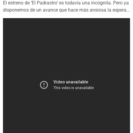
El estreno de ‘El Padrastro’ es todavía una incógnita. Pero ya
disponemos de un avance que hace más ansiosa la espera…