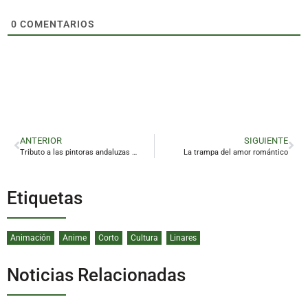
0
COMENTARIOS
ANTERIOR
SIGUIENTE
Tributo a las pintoras andaluzas del siglo XIX
La trampa del amor romántico
Etiquetas
Animación
Anime
Corto
Cultura
Linares
Noticias Relacionadas