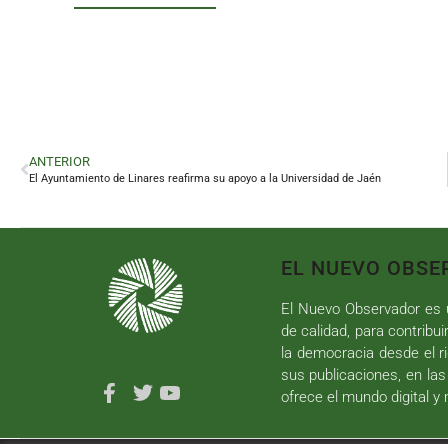
ANTERIOR
El Ayuntamiento de Linares reafirma su apoyo a la Universidad de Jaén
EL NUEVO OBSE
El Nuevo Observador es u
de calidad, para contribui
la democracia desde el ri
sus publicaciones, en las
ofrece el mundo digital y