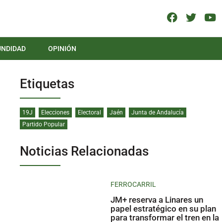
UNDIDAD
OPINIÓN
Etiquetas
19J
Elecciones
Electoral
Jaén
Junta de Andalucía
Partido Popular
Noticias Relacionadas
FERROCARRIL
JM+ reserva a Linares un
papel estratégico en su plan
para transformar el tren en la