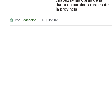
chapuza» las obras de la
Junta en caminos rurales de
la provincia
Por:
Redacción
16 julio 2026