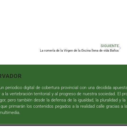
SIGUIENTE
La romería de la Virgen de la Encina llena de vida Baños
RVADOR
n periodico digital de cobertura provincial con una decidida apuest
r a la vertebración territorial y al progreso de nuestra sociedad. El p
gor, pero también desde la defensa de la igualdad, la pluralidad y la 
 que primarán los contenidos pegados a la realidad calle gracias a l
 multimedia.