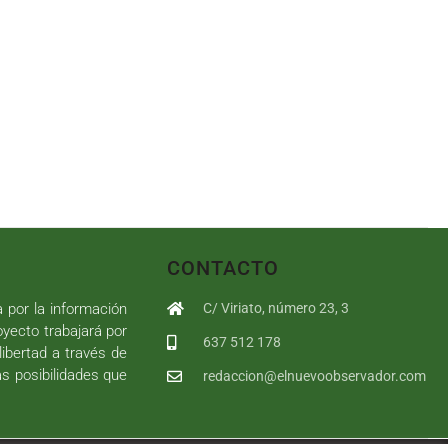
CONTACTO
a por la información
C/ Viriato, número 23, 3
royecto trabajará por
637 512 178
libertad a través de
as posibilidades que
redaccion@elnuevoobservador.com