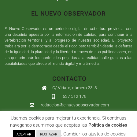
EL NUEVO OBSERVADOR
El Nuevo Observador es un periodico digital de cobertura provincial con
una decidida apuesta por la información de calidad, para contribuir a la
vertebración territorial y al progreso de nuestra sociedad. El proyecto
trabajará por la democracia desde el rigor, pero también desde la defensa
de la igualdad, la pluralidad y la libertad a través de sus publicaciones, en
las que primarán los contenidos pegados a la realidad calle gracias a las
posibilidades que ofrece el mundo digital y multimedia.
CONTACTO
C/ Viriato, número 23, 3
637 512 178
redaccion@elnuevoobservador.com
Usamos cookies para mejorar tu experiencia. Si continuas
Copyright ©
2026
El Nuevo Observador
| Sumurdigital
Diseño web
navegando asumimos que aceptas las
Política de cookies
y
Desarrollo
| All Rights Reserved |
Aviso Legal
|
Política de
. Cambiar los ajustes de cookies
ACEPTAR
RECHAZAR
Privacidad
|
Política de cookies
|
User