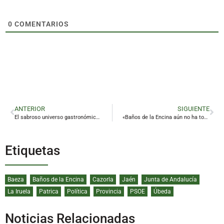
0
COMENTARIOS
ANTERIOR
SIGUIENTE
El sabroso universo gastronómico de Los Sentidos alcanza la mayoría de edad
«Baños de la Encina aún no ha tocado techo»
Etiquetas
Baeza
Baños de la Encina
Cazorla
Jaén
Junta de Andalucía
La Iruela
Patrica
Política
Provincia
PSOE
Úbeda
Noticias Relacionadas