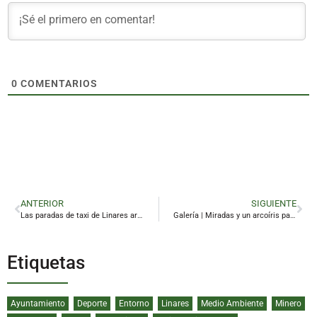
0
COMENTARIOS
ANTERIOR
SIGUIENTE
Las paradas de taxi de Linares arden bajo un sol sin sombra
Galería | Miradas y un arcoíris para airear conciencias en Linares
Etiquetas
Ayuntamiento
Deporte
Entorno
Linares
Medio Ambiente
Minero