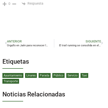
Respuesta
0
ANTERIOR
SIGUIENTE
Orgullo en Jaén para reconocer la aportación de las mujeres LGTBI
El trail running se consolida en el entorno minero de Linares con tres recorridos señalizados
Etiquetas
Ayuntamiento
Linares
Parada
Público
Servicio
Taxi
Transporte
Noticias Relacionadas