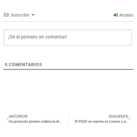
Subscribe
Acceso
0
COMENTARIOS
ANTERIOR
SIGUIENTE
Un protocolo pionero ordena la digitalización del patrimonio religioso en Jaén
El PSOE se rearma en Linares y abre la escucha social para su proyecto ciudad