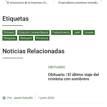
El virtuosismo de la linarense Cristina Gómez Godoy sonará en el Palau de la Música de Valencia
El periodismo jiennense reivindica su papel democrático frente a la precariedad y los bulos
Etiquetas
Diócesis
Estación Linares-Baeza
Fallecimiento
Jaén
Linares
Obispado
Obituario
Provincia
Noticias Relacionadas
OBITUARIO
Obituario | El último viaje del
cronista con sombrero
Por:
Javier Esturillo
1 junio 2026