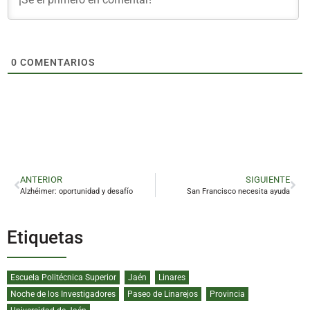
0
COMENTARIOS
ANTERIOR
SIGUIENTE
Alzhéimer: oportunidad y desafío
San Francisco necesita ayuda
Etiquetas
Escuela Politécnica Superior
Jaén
Linares
Noche de los Investigadores
Paseo de Linarejos
Provincia