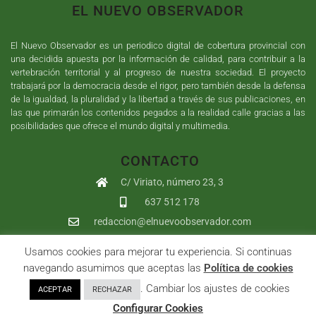
EL NUEVO OBSERVADOR
El Nuevo Observador es un periodico digital de cobertura provincial con
una decidida apuesta por la información de calidad, para contribuir a la
vertebración territorial y al progreso de nuestra sociedad. El proyecto
trabajará por la democracia desde el rigor, pero también desde la defensa
de la igualdad, la pluralidad y la libertad a través de sus publicaciones, en
las que primarán los contenidos pegados a la realidad calle gracias a las
posibilidades que ofrece el mundo digital y multimedia.
CONTACTO
C/ Viriato, número 23, 3
637 512 178
redaccion@elnuevoobservador.com
Usamos cookies para mejorar tu experiencia. Si continuas
Copyright ©
2026
El Nuevo Observador
| Sumurdigital
Diseño web
navegando asumimos que aceptas las
Política de cookies
y
Desarrollo
| All Rights Reserved |
Aviso Legal
|
Política de
. Cambiar los ajustes de cookies
ACEPTAR
RECHAZAR
Privacidad
|
Política de cookies
|
User
Configurar Cookies