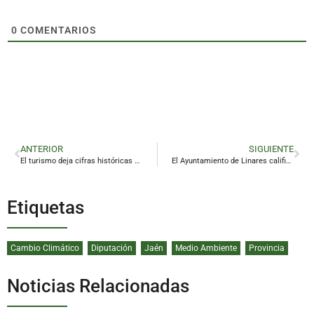
0
COMENTARIOS
ANTERIOR
SIGUIENTE
El turismo deja cifras históricas en Baños de la Encina en 2023
El Ayuntamiento de Linares califica de «éxito» la programación de Navidad
Etiquetas
Cambio Climático
Diputación
Jaén
Medio Ambiente
Provincia
Noticias Relacionadas