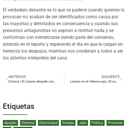
El verdadero desastre es lo que se padece cuando quienes lo
provocan no acaban de ser identificados como causa por
las mayorías y derrotados en consecuencia y cuando sus
presuntos antagonistas no aspiran a restituir nada y se
conforman con mimetizarse siendo parte del consenso,
estando en el reparto y esperando el día en que le caigan en
herencia los despojos, mientras nos condenan a todos a ser
los atónitos intérpretes del caos.
ANTERIOR
SIGUIENTE
Crónica | El Linares despide con derrota un curso gris
Linares en el infierno nazi: 20 nombres de linarenses en Mauthausen
Etiquetas
Apagón
Eléctrica
Electricidad
Energía
Jaén
Política
Provincia