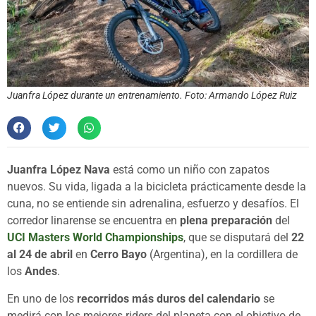
Juanfra López durante un entrenamiento. Foto: Armando López Ruiz
Juanfra López Nava
está como un niño con zapatos
nuevos. Su vida, ligada a la bicicleta prácticamente desde la
cuna, no se entiende sin adrenalina, esfuerzo y desafíos. El
corredor linarense se encuentra en
plena preparación
del
UCI Masters World Championships
, que se disputará del
22
al 24 de abril
en
Cerro Bayo
(Argentina), en la cordillera de
los
Andes
.
En uno de los
recorridos más duros del calendario
se
medirá con los mejores riders del planeta con el objetivo de