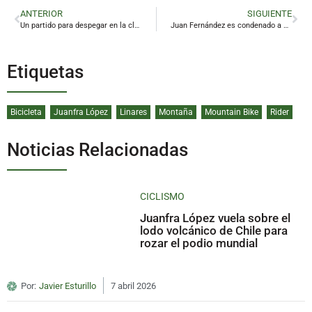
ANTERIOR
SIGUIENTE
Un partido para despegar en la clasificación
Juan Fernández es condenado a cuatro años de prisión por malversar fondos públicos
Etiquetas
Bicicleta
Juanfra López
Linares
Montaña
Mountain Bike
Rider
Noticias Relacionadas
CICLISMO
Juanfra López vuela sobre el
lodo volcánico de Chile para
rozar el podio mundial
Por:
Javier Esturillo
7 abril 2026