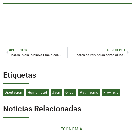
ANTERIOR
SIGUIENTE
Linares inicia la nueva Eracis con la incorporación de trece profesionales
Linares se reivindica como ciudad de congresos
Etiquetas
Diputación
Humanidad
Jaén
Olivar
Patrimonio
Provincia
Noticias Relacionadas
ECONOMÍA