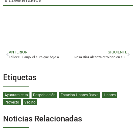
0
COMENTARIOS
ANTERIOR
SIGUIENTE
Fallece Juanjo, el cura que bajo a la mina
Rosa Díaz alcanza otro hito en su carrera
Etiquetas
Ayuntamiento
Despoblación
Estación Linares-Baeza
Linares
Proyecto
Vecino
Noticias Relacionadas