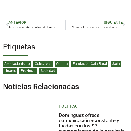
ANTERIOR
SIGUIENTE
Activado un dispositivo de búsqueda para localizar a un menor desaparecido en La Guardia de Jaén
Mané, el ibreño que encontró en el boxeo una forma de vida
Etiquetas
Asociacionismo
Colectivos
Cultura
Fundación Caja Rural
Jaén
Linares
Provincia
Sociedad
Noticias Relacionadas
POLÍTICA
Domínguez ofrece
comunicación «constante y
fluida» con los 97