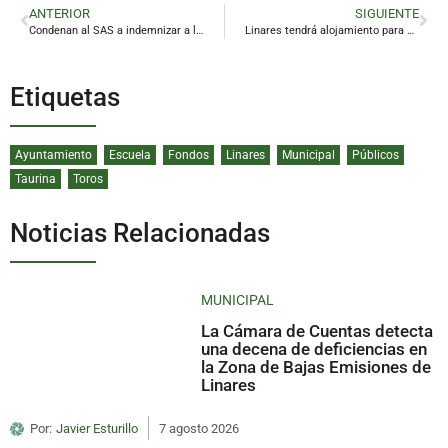
ANTERIOR
SIGUIENTE
Condenan al SAS a indemnizar a los padres de una niña de Linares por lesiones en el parto
Linares tendrá alojamiento para universitarios
Etiquetas
Ayuntamiento
Escuela
Fondos
Linares
Municipal
Públicos
Taurina
Toros
Noticias Relacionadas
MUNICIPAL
La Cámara de Cuentas detecta
una decena de deficiencias en
la Zona de Bajas Emisiones de
Linares
Por:
Javier Esturillo
7 agosto 2026