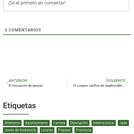
0
COMENTARIOS
ANTERIOR
SIGUIENTE
El rinconcito de pensar
El Linares califica de inadmisible el clima hostil vivido por el juvenil de Liga Nacional en Melilla
Etiquetas
Atletismo
Ayuntamiento
Carrera
Diputación
Internacional
Jaén
Junta de Andalucía
Linares
Popular
Provincia