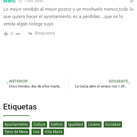
Manu
1 mes antes
Lo mejor vendido al mejor postor y un mochuelo menos,todo lo
que quiera hacer el ayuntamiento es a perdidas….que se lo
venda algún colega suyo
Respuesta
0
ANTERIOR
SIGUIENTE
Cinco heridos, dos de ellos trasladados en UVI móvil, tras una colisión frontal en Linares
La Garza abre el verano con 1.500 usuarios abonados y actividad a pleno rendimiento
Etiquetas
Ayuntamiento
Cultura
Edificio
Igualdad
Linares
Sociedad
Tenis de Mesa
Uso
Villa María