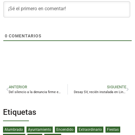
0
COMENTARIOS
ANTERIOR
SIGUIENTE
Del silencio a la denuncia firme e institucional contra la violencia machista
Desay SV, recién instalada en Linares, irrumpe en los Premios Andalucía Trade
Etiquetas
Alumbrado
Ayuntamiento
Encendido
Extraordinario
Fiestas