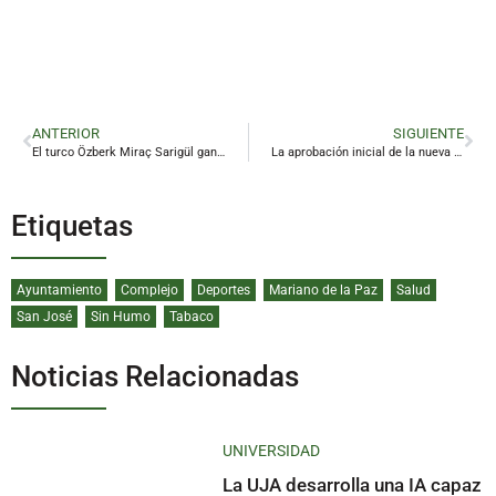
ANTERIOR
SIGUIENTE
El turco Özberk Miraç Sarigül gana el XXVII Concurso Internacional de Guitarra de Linares
La aprobación inicial de la nueva ordenanza de veladores se debatirá el jueves en el pleno
Etiquetas
Ayuntamiento
Complejo
Deportes
Mariano de la Paz
Salud
San José
Sin Humo
Tabaco
Noticias Relacionadas
UNIVERSIDAD
La UJA desarrolla una IA capaz