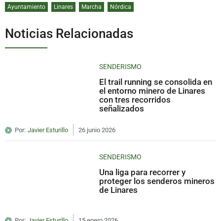
Ayuntamiento
Linares
Marcha
Nórdica
Noticias Relacionadas
SENDERISMO
El trail running se consolida en
el entorno minero de Linares
con tres recorridos
señalizados
Por:
Javier Esturillo
26 junio 2026
SENDERISMO
Una liga para recorrer y
proteger los senderos mineros
de Linares
Por:
Javier Esturillo
15 enero 2026