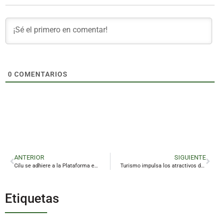
0
COMENTARIOS
ANTERIOR
SIGUIENTE
Cilu se adhiere a la Plataforma en Defensa de la Universidad de Jaén
Turismo impulsa los atractivos de Linares a través de una app y gafas de realidad virtual que invitan a visitar una mina
Etiquetas