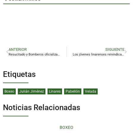
ANTERIOR
SIGUIENTE
Resucitado y Bomberos oficializan su hermanamiento
Los jóvenes linarenses reivindican su talento
Etiquetas
Boxeo
Julián Jiménez
Linares
Pabellón
Velada
Noticias Relacionadas
BOXEO