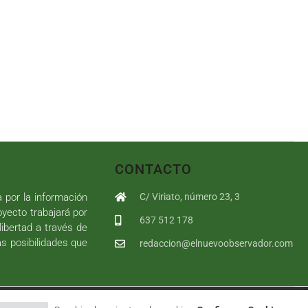
CONTACTO
a por la información
C/ Viriato, número 23, 3
royecto trabajará por
637 512 178
libertad a través de
as posibilidades que
redaccion@elnuevoobservador.com
rivacidad
|
Política de cookies
|
User