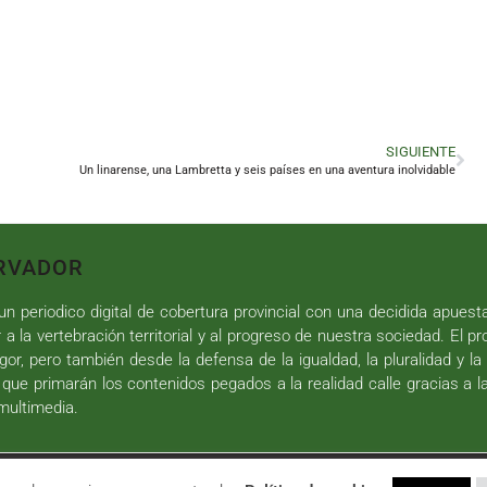
SIGUIENTE
Un linarense, una Lambretta y seis países en una aventura inolvidable
RVADOR
n periodico digital de cobertura provincial con una decidida apuest
r a la vertebración territorial y al progreso de nuestra sociedad. El p
gor, pero también desde la defensa de la igualdad, la pluralidad y la 
 que primarán los contenidos pegados a la realidad calle gracias a l
 multimedia.
iseño web
y
Desarrollo
| All Rights Reserved |
Aviso Legal
|
Política de P