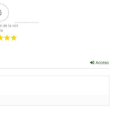
5
n de la not
ia
Acceso