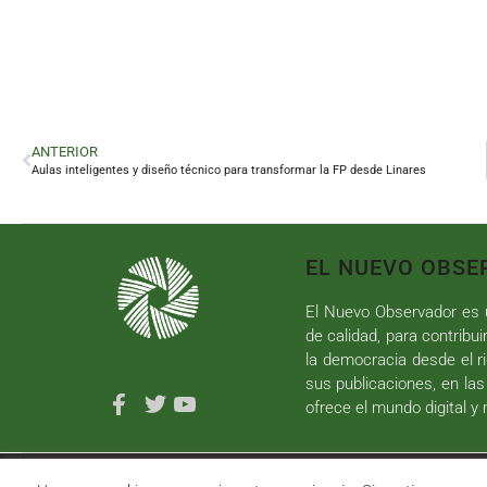
ANTERIOR
Aulas inteligentes y diseño técnico para transformar la FP desde Linares
EL NUEVO OBSE
El Nuevo Observador es u
de calidad, para contribui
la democracia desde el ri
sus publicaciones, en las
ofrece el mundo digital y
Copyright ©
2026
El Nuevo Observador
| Sumurdigital
D