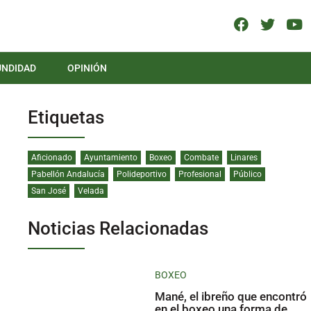
UNDIDAD
OPINIÓN
Etiquetas
Aficionado
Ayuntamiento
Boxeo
Combate
Linares
Pabellón Andalucía
Polideportivo
Profesional
Público
San José
Velada
Noticias Relacionadas
BOXEO
Mané, el ibreño que encontró
en el boxeo una forma de