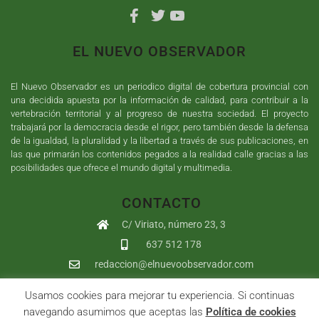
EL NUEVO OBSERVADOR
El Nuevo Observador es un periodico digital de cobertura provincial con
una decidida apuesta por la información de calidad, para contribuir a la
vertebración territorial y al progreso de nuestra sociedad. El proyecto
trabajará por la democracia desde el rigor, pero también desde la defensa
de la igualdad, la pluralidad y la libertad a través de sus publicaciones, en
las que primarán los contenidos pegados a la realidad calle gracias a las
posibilidades que ofrece el mundo digital y multimedia.
CONTACTO
C/ Viriato, número 23, 3
637 512 178
redaccion@elnuevoobservador.com
Usamos cookies para mejorar tu experiencia. Si continuas
Copyright ©
2026
El Nuevo Observador
| Sumurdigital
Diseño web
navegando asumimos que aceptas las
Política de cookies