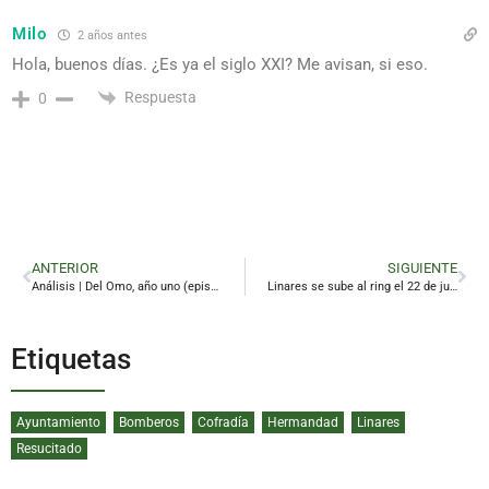
Milo
2 años antes
Hola, buenos días. ¿Es ya el siglo XXI? Me avisan, si eso.
Respuesta
0
ANTERIOR
SIGUIENTE
Análisis | Del Omo, año uno (episodio III)
Linares se sube al ring el 22 de junio
Etiquetas
Ayuntamiento
Bomberos
Cofradía
Hermandad
Linares
Resucitado