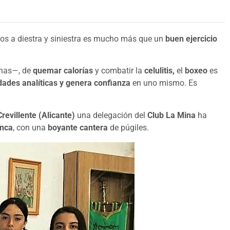
zos a diestra y siniestra es mucho más que un
buen ejercicio
rnas—, de
quemar calorías
y combatir la
celulitis,
el
boxeo
es
dades analíticas y genera confianza
en uno mismo. Es
Crevillente (Alicante)
una delegación del
Club La Mina
ha
unca
, con una
boyante cantera
de púgiles.