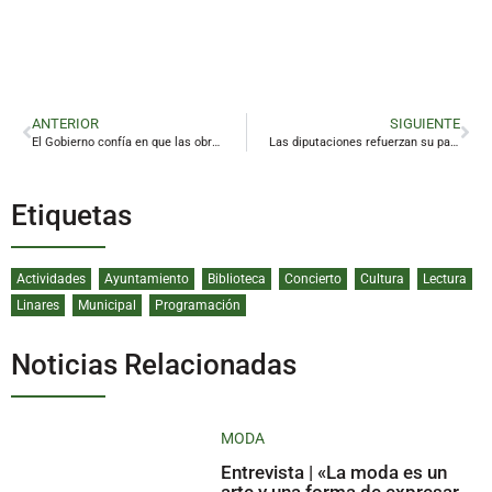
ANTERIOR
SIGUIENTE
El Gobierno confía en que las obras de mejora del firme en la A-44 puedan comenzar en la primavera de 2026
Las diputaciones refuerzan su papel como administración necesaria y cercana a los ciudadanos
Etiquetas
Actividades
Ayuntamiento
Biblioteca
Concierto
Cultura
Lectura
Linares
Municipal
Programación
Noticias Relacionadas
MODA
Entrevista | «La moda es un