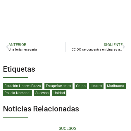
ANTERIOR
SIGUIENTE
Una feria necesaria
CC OO se concentra en Linares ante las «precarias condiciones laborales» en LogiRAIL
Etiquetas
Estación Linares-Baeza
Estupefacientes
Grupo
Linares
Marihuana
Policía Nacional
Sucesos
Unidad
Noticias Relacionadas
SUCESOS