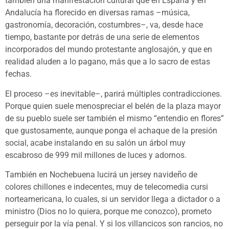
también una manifestación cultural que en España y en
Andalucía ha florecido en diversas ramas –música,
gastronomía, decoración, costumbres–, va, desde hace
tiempo, bastante por detrás de una serie de elementos
incorporados del mundo protestante anglosajón, y que en
realidad aluden a lo pagano, más que a lo sacro de estas
fechas.
El proceso –es inevitable–, parirá múltiples contradicciones.
Porque quien suele menospreciar el belén de la plaza mayor
de su pueblo suele ser también el mismo “entendio en flores”
que gustosamente, aunque ponga el achaque de la presión
social, acabe instalando en su salón un árbol muy
escabroso de 999 mil millones de luces y adornos.
También en Nochebuena lucirá un jersey navideño de
colores chillones e indecentes, muy de telecomedia cursi
norteamericana, lo cuales, si un servidor llega a dictador o a
ministro (Dios no lo quiera, porque me conozco), prometo
perseguir por la vía penal. Y si los villancicos son rancios, no