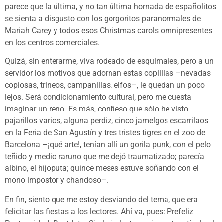
parece que la última, y no tan última hornada de españolitos
se sienta a disgusto con los gorgoritos paranormales de
Mariah Carey y todos esos Christmas carols omnipresentes
en los centros comerciales.
Quizá, sin enterarme, viva rodeado de esquimales, pero a un
servidor los motivos que adornan estas coplillas –nevadas
copiosas, trineos, campanillas, elfos–, le quedan un poco
lejos. Será condicionamiento cultural, pero me cuesta
imaginar un reno. Es más, confieso que sólo he visto
pajarillos varios, alguna perdiz, cinco jamelgos escarrilaos
en la Feria de San Agustín y tres tristes tigres en el zoo de
Barcelona –¡qué arte!, tenían allí un gorila punk, con el pelo
teñido y medio raruno que me dejó traumatizado; parecía
albino, el hijoputa; quince meses estuve soñando con el
mono impostor y chandoso–.
En fin, siento que me estoy desviando del tema, que era
felicitar las fiestas a los lectores. Ahí va, pues: Prefeliz