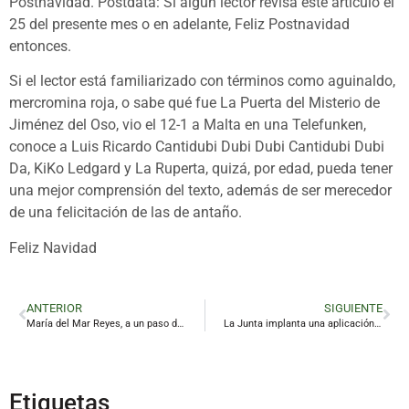
Postnavidad. Postdata: Si algún lector revisa este artículo el
25 del presente mes o en adelante, Feliz Postnavidad
entonces.
Si el lector está familiarizado con términos como aguinaldo,
mercromina roja, o sabe qué fue La Puerta del Misterio de
Jiménez del Oso, vio el 12-1 a Malta en una Telefunken,
conoce a Luis Ricardo Cantidubi Dubi Dubi Cantidubi Dubi
Da, KiKo Ledgard y La Ruperta, quizá, por edad, pueda tener
una mejor comprensión del texto, además de ser merecedor
de una felicitación de las de antaño.
Feliz Navidad
ANTERIOR
SIGUIENTE
María del Mar Reyes, a un paso de la gloria
La Junta implanta una aplicación para móvil para descubrir Cástulo
Etiquetas