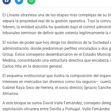
El Linares atraviesa una de las etapas más complejas de su hi
separa la propiedad real de la gestión operativa. Tras la conv
febrero, la entidad azulilla ha quedado bajo el control admini
tribunales terminan de definir quién ostenta legítimamente la m
El núcleo de poder que hoy dirige los destinos de la Sociedad
administración, donde predominan perfiles vinculados a dos 
Group. Estos consejeros desembarcaron en el Estadio Municipa
Medina, consolidando una estructura directiva que encabeza, e
Carlos Hita en la dirección general.
El esquema institucional que ilustra la composición del órgan
intereses en mercados tan diversos como los seguros— cuenta 
Gabriel Raya Seco de Herrera; el socio director, Ignacio Sánch
Almansa.
A este bloque se suma David Valle Fernández, consejero dele
explotación olivarera entre Sevilla y Portugal. Valle Fernánde