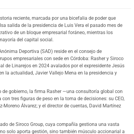
storia reciente, marcada por una bicefalia de poder que
ulsa salida de la presidencia de Luis Vera el pasado mes de
strativo de un bloque empresarial foráneo, mientras los
ayoría del capital social.
 Anónima Deportiva (SAD) reside en el consejo de
grupos empresariales con sede en Córdoba: Rasher y Siroco
l de Linarejos en 2024 avalados por el expresidente Jesús
n la actualidad, Javier Vallejo Mena en la presidencia y
o de gobierno, la firma Rasher —una consultoría global con
con tres figuras de peso en la toma de decisiones: su CEO,
ez-Moreno Álvarez; y el director de cuentas, David Martínez
gado de Siroco Group, cuya compañía gestiona una vasta
z no solo aporta gestión, sino también músculo accionarial a