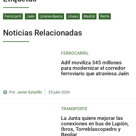
Ferrocarril
Jaén
Linares-Baeza
Líneas
Madrid
Renfe
Noticias Relacionadas
FERROCARRIL
Adif moviliza 345 millones
para modernizar el corredor
ferroviario que atraviesa Jaén
Por:
Javier Esturillo
25 julio 2026
TRANSPORTE
La Junta quiere mejorar las
conexiones en bus de Lupión,
Ibros, Torreblascopedro y
Begíjar