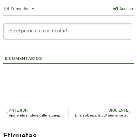
Subscribe
Acceso
0
COMENTARIOS
ANTERIOR
SIGUIENTE
Apuñalada en plena calle la pareja del hombre fallecido en el incendio de Jaén
Linares-Baeza, la ELA jiennense que más dinero recibirá de la Junta con la nueva financiación
Etiquetas