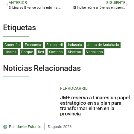
ANTERIOR
SIGUIENTE
El Linares B vence por la mínima en Jabalquinto y deja todo abierto para la vuelta
El Incibe reúne a jóvenes en Jaén para hablar del uso de la IA y sus riesgos
Etiquetas
Conexión
Economía
Ferrocarril
Industria
Junta de Andalucía
Linares
Parque
Red
Santana
Sistema
Vadollano
Noticias Relacionadas
FERROCARRIL
JM+ reserva a Linares un papel
estratégico en su plan para
transformar el tren en la
provincia
Por:
Javier Esturillo
5 agosto 2026