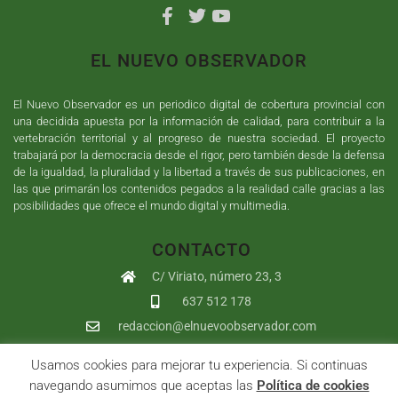
EL NUEVO OBSERVADOR
El Nuevo Observador es un periodico digital de cobertura provincial con
una decidida apuesta por la información de calidad, para contribuir a la
vertebración territorial y al progreso de nuestra sociedad. El proyecto
trabajará por la democracia desde el rigor, pero también desde la defensa
de la igualdad, la pluralidad y la libertad a través de sus publicaciones, en
las que primarán los contenidos pegados a la realidad calle gracias a las
posibilidades que ofrece el mundo digital y multimedia.
CONTACTO
C/ Viriato, número 23, 3
637 512 178
redaccion@elnuevoobservador.com
Usamos cookies para mejorar tu experiencia. Si continuas
Copyright ©
2026
El Nuevo Observador
| Sumurdigital
Diseño web
navegando asumimos que aceptas las
Política de cookies