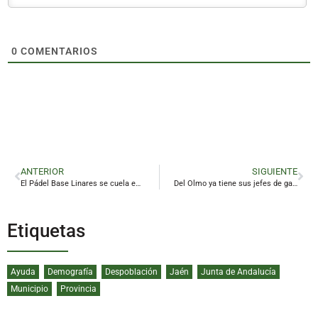
0
COMENTARIOS
ANTERIOR
SIGUIENTE
El Pádel Base Linares se cuela en la élite de la cantera andaluza
Del Olmo ya tiene sus jefes de gabinete y de prensa
Etiquetas
Ayuda
Demografía
Despoblación
Jaén
Junta de Andalucía
Municipio
Provincia