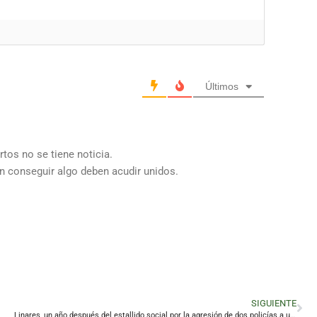
Últimos
tos no se tiene noticia.
n conseguir algo deben acudir unidos.
SIGUIENTE
Linares, un año después del estallido social por la agresión de dos policías a un hombre y su hija