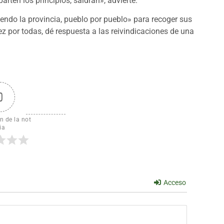
rten los principios, saldrán», advierte.
iendo la provincia, pueblo por pueblo» para recoger sus
 por todas, dé respuesta a las reivindicaciones de una
0
n de la not
ia
Acceso