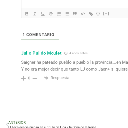
{}
[+]
1
COMENTARIO
Julio Pulido Moulet
4 años antes
Saigner ha pateado pueblo a pueblo la provincia….en Mar
Y no era mejor decir que tanto LJ como Jaen+ si quiere
Respuesta
0
ANTERIOR
El Tecnigen ya piensa en el título de Liga y la Copa de la Reina