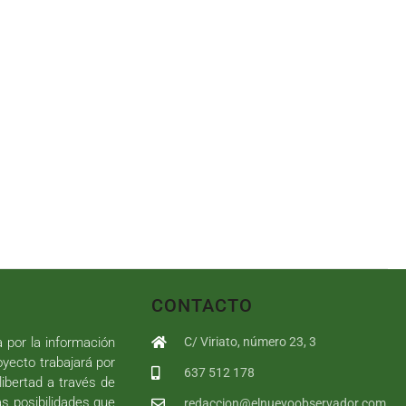
CONTACTO
a por la información
C/ Viriato, número 23, 3
royecto trabajará por
637 512 178
libertad a través de
as posibilidades que
redaccion@elnuevoobservador.com