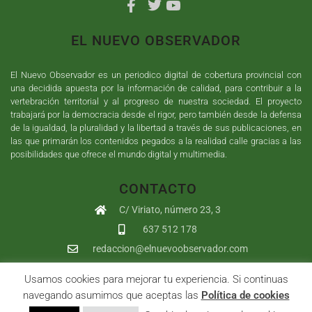
EL NUEVO OBSERVADOR
El Nuevo Observador es un periodico digital de cobertura provincial con
una decidida apuesta por la información de calidad, para contribuir a la
vertebración territorial y al progreso de nuestra sociedad. El proyecto
trabajará por la democracia desde el rigor, pero también desde la defensa
de la igualdad, la pluralidad y la libertad a través de sus publicaciones, en
las que primarán los contenidos pegados a la realidad calle gracias a las
posibilidades que ofrece el mundo digital y multimedia.
CONTACTO
C/ Viriato, número 23, 3
637 512 178
redaccion@elnuevoobservador.com
Usamos cookies para mejorar tu experiencia. Si continuas
Copyright ©
2026
El Nuevo Observador
| Sumurdigital
Diseño web
navegando asumimos que aceptas las
Política de cookies
y
Desarrollo
| All Rights Reserved |
Aviso Legal
|
Política de