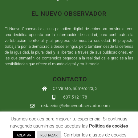
EL NUEVO OBSERVADOR
El Nuevo Observador es un periodico digital de cobertura provincial con
una decidida apuesta por la información de calidad, para contribuir a la
vertebración territorial y al progreso de nuestra sociedad. El proyecto
trabajará por la democracia desde el rigor, pero también desde la defensa
de la igualdad, la pluralidad y la libertad a través de sus publicaciones, en
las que primarán los contenidos pegados a la realidad calle gracias a las
posibilidades que ofrece el mundo digital y multimedia.
CONTACTO
C/ Viriato, número 23, 3
637 512 178
redaccion@elnuevoobservador.com
Usamos cookies para mejorar tu experiencia. Si continuas
Copyright ©
2026
El Nuevo Observador
| Sumurdigital
Diseño web
navegando asumimos que aceptas las
Política de cookies
y
Desarrollo
| All Rights Reserved |
Aviso Legal
|
Política de
. Cambiar los ajustes de cookies
ACEPTAR
RECHAZAR
Privacidad
|
Política de cookies
|
User