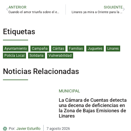
ANTERIOR
SIGUIENTE
Cuando el amor triunfa sobre el escenario
Linares ya mira a Oriente para la noche más mágica del año
Etiquetas
Ayuntamiento
Campaña
Cáritas
Familias
Juguetes
Linares
Policía Local
Solidaria
Vulnerabilidad
Noticias Relacionadas
MUNICIPAL
La Cámara de Cuentas detecta
una decena de deficiencias en
la Zona de Bajas Emisiones de
Linares
Por:
Javier Esturillo
7 agosto 2026