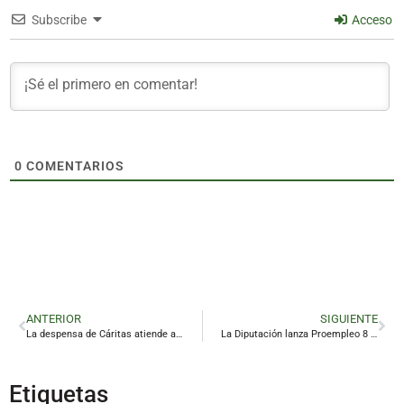
Subscribe
Acceso
0
COMENTARIOS
ANTERIOR
SIGUIENTE
La despensa de Cáritas atiende al año a 30.000 jiennenses vulnerables
La Diputación lanza Proempleo 8 para fomentar la inserción laboral de 1.300 desempleados
Etiquetas