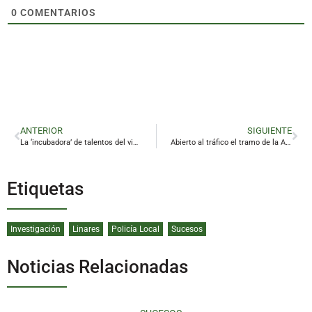
0
COMENTARIOS
ANTERIOR
SIGUIENTE
La ‘incubadora’ de talentos del videojuego de Linares emprende un nuevo curso
Abierto al tráfico el tramo de la A-32 entre Torreperogil y Villacarrillo
Etiquetas
Investigación
Linares
Policía Local
Sucesos
Noticias Relacionadas