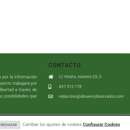
CONTACTO
a por la información
C/ Viriato, número 23, 3
royecto trabajará por
637 512 178
libertad a través de
as posibilidades que
redaccion@elnuevoobservador.com
rivacidad
|
Política de cookies
|
User
. Cambiar los ajustes de cookies
Configurar Cookies
RECHAZAR