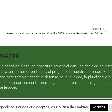
SIGUIENTE
Linares licita el programa Verano Concilia 2026 para atender a más de 130 menores
RVADOR
n periodico digital de cobertura provincial con una decidida apuest
r a la vertebración territorial y al progreso de nuestra sociedad. El p
gor, pero también desde la defensa de la igualdad, la pluralidad y la 
 que primarán los contenidos pegados a la realidad calle gracias a l
 multimedia.
iseño web
y
Desarrollo
| All Rights Reserved |
Aviso Legal
|
Política de P
avegando asumimos que aceptas las
Política de cookies
ACEPTAR