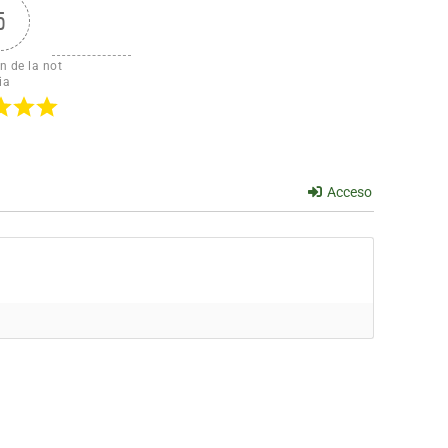
5
n de la not
ia
Acceso