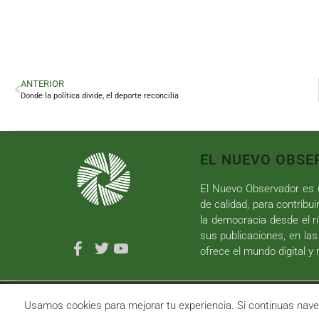
ANTERIOR
Donde la política divide, el deporte reconcilia
EL NUEVO OBSE
El Nuevo Observador es u
de calidad, para contribui
la democracia desde el ri
sus publicaciones, en las
ofrece el mundo digital y
Copyright ©
2026
El Nuevo Observador
| Sumurdigital
D
Usamos cookies para mejorar tu experiencia. Si continuas n