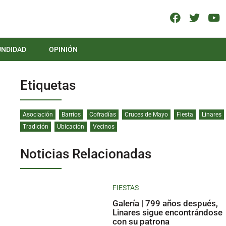
UNDIDAD
OPINIÓN
Etiquetas
Asociación
Barrios
Cofradías
Cruces de Mayo
Fiesta
Linares
Tradición
Ubicación
Vecinos
Noticias Relacionadas
FIESTAS
Galería | 799 años después,
Linares sigue encontrándose
con su patrona