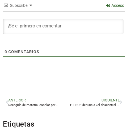
Subscribe
Acceso
0
COMENTARIOS
ANTERIOR
SIGUIENTE
Recogida de material escolar para las familias desfavorecidas de Linares
El PSOE denuncia «el descontrol y el caos» de la Junta en las obras del Santa Engracia
Etiquetas