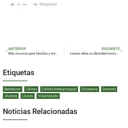
Respuesta
-1
ANTERIOR
SIGUIENTE
Más recursos para familias y entidades sociales en las cuentas de Linares para 2026
Linares afina su identidad musical para 2026 con tres grandes citas
Etiquetas
Benefactor
Cáritas
Cáritas Interparroquial
Diocesana
Donante
Jóvenes
Linares
Voluntariado
Noticias Relacionadas