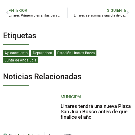
ANTERIOR
SIGUIENTE
Linares Primero cierra filas para reafirmar la «inocencia» de Juan Fernández
Linares se asoma a una ola de calor que llevará los termómetros a los 41 grados
Etiquetas
Ayuntamiento
Depuradora
Estación Linares-Baeza
Junta de Andalucía
Noticias Relacionadas
MUNICIPAL
Linares tendrá una nueva Plaza
San Juan Bosco antes de que
finalice el año