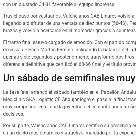
con un ajustado 34-31 favorable al equipo linarense.
Tras el paso por vestuarios, Valencianos CAB Linares volvió a 
llegando a disfrutar de una ventaja de diez puntos (56-46). Pe
brazos y volvió a acercarse en el marcador gracias a su inten
El tramo final estuvo cargado de emoción. Con el partido com
decisiva de Paco Martos terminó inclinando la balanza del lado
apenas siete segundos y posteriormente transformó dos tiros l
diferencia definitiva que certificó el 68-66 final y el título pr
Un sábado de semifinales mu
La fase final arrancó el sábado también en el Pabellón Andaluc
Mediclinic SKA Logistic CB Andújar logró el pase a la final tra
muy competido, en el que la juventud del conjunto andujareño 
decisivos.
Por su parte, Valencianos CAB Linares certificó su presencia en
en un duelo más dinámico y atractivo, marcado por la experie