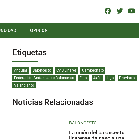
UNDIDAD
OPINIÓN
Etiquetas
Andújar
Baloncesto
CAB Linares
Campeonato
Federación Andaluza de Baloncesto
Final
Jaén
Liga
Provincia
Valencianos
Noticias Relacionadas
BALONCESTO
La unión del baloncesto
linarense da paso a una