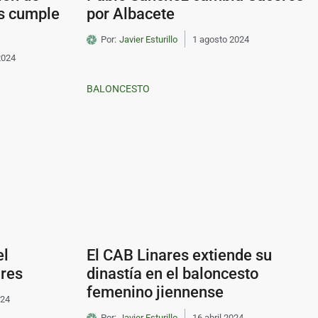
es cumple
por Albacete
Por:
Javier Esturillo
1 agosto 2024
2024
BALONCESTO
el
El CAB Linares extiende su
res
dinastía en el baloncesto
femenino jiennense
024
Por:
Javier Esturillo
16 abril 2024