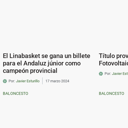
El Linabasket se gana un billete
Título pro
para el Andaluz júnior como
Fotovoltai
campeón provincial
Por:
Javier Est
Por:
Javier Esturillo
17 marzo 2024
BALONCESTO
BALONCESTO