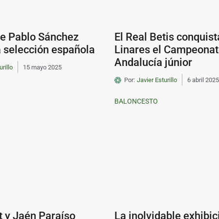
se Pablo Sánchez
El Real Betis conquist
a selección española
Linares el Campeonat
Andalucía júnior
urillo
15 mayo 2025
Por:
Javier Esturillo
6 abril 2025
BALONCESTO
t y Jaén Paraíso
La inolvidable exhibic