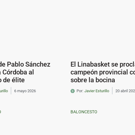
 de Pablo Sánchez
El Linabasket se pro
a Córdoba al
campeón provincial co
 de élite
sobre la bocina
urillo
6 mayo 2026
Por:
Javier Esturillo
20 abril 20
O
BALONCESTO