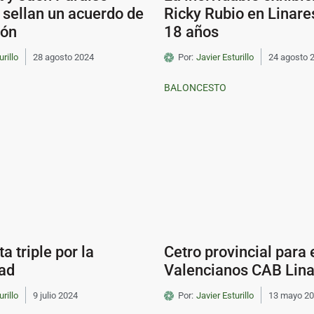
S sellan un acuerdo de
Ricky Rubio en Linar
ión
18 años
urillo
28 agosto 2024
Por:
Javier Esturillo
24 agosto 
BALONCESTO
a triple por la
Cetro provincial para 
dad
Valencianos CAB Lina
urillo
9 julio 2024
Por:
Javier Esturillo
13 mayo 2