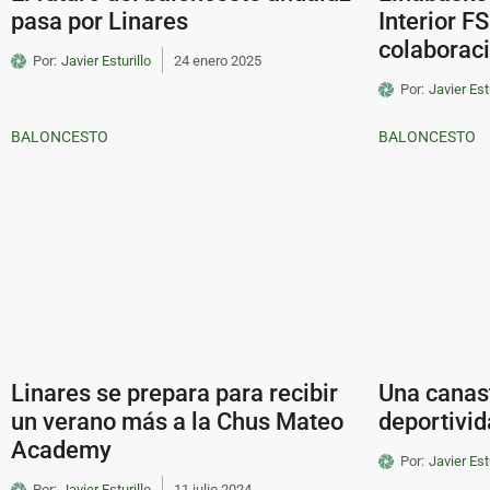
pasa por Linares
Interior F
colaborac
Por:
Javier Esturillo
24 enero 2025
Por:
Javier Est
BALONCESTO
BALONCESTO
Linares se prepara para recibir
Una canast
un verano más a la Chus Mateo
deportivi
Academy
Por:
Javier Est
Por:
Javier Esturillo
11 julio 2024