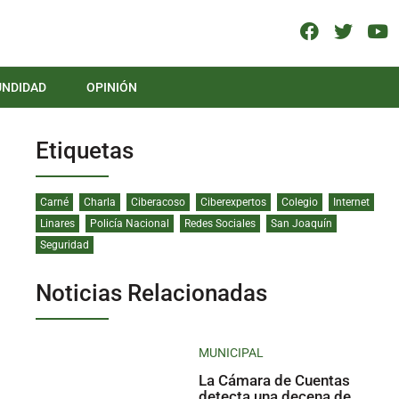
UNDIDAD
OPINIÓN
Etiquetas
Carné
Charla
Ciberacoso
Ciberexpertos
Colegio
Internet
Linares
Policía Nacional
Redes Sociales
San Joaquín
Seguridad
Noticias Relacionadas
MUNICIPAL
La Cámara de Cuentas
detecta una decena de