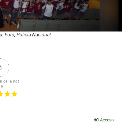
a. Foto; Policía Nacional
5
n de la not
ia
Acceso